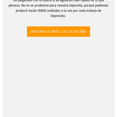
tus pegatinas con tu diseño y se agotarán más rápido de lo que
piensas. No es un problema para nuestra imprenta, porque podemos
producir hasta 10000 unidades a la vez por cada trabajo de
impresión.
MOSTRAR PLANTILLAS DE DISEÑO