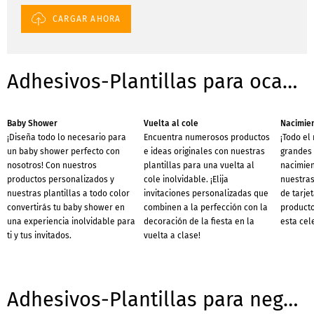
CARGAR AHORA
Adhesivos-Plantillas para ocasiones
Baby Shower
Vuelta al cole
Nacimie
¡Diseña todo lo necesario para
Encuentra numerosos productos
¡Todo el
un baby shower perfecto con
e ideas originales con nuestras
grandes 
nosotros! Con nuestros
plantillas para una vuelta al
nacimien
productos personalizados y
cole inolvidable. ¡Elija
nuestras
nuestras plantillas a todo color
invitaciones personalizadas que
de tarje
convertirás tu baby shower en
combinen a la perfección con la
producto
una experiencia inolvidable para
decoración de la fiesta en la
esta cel
ti y tus invitados.
vuelta a clase!
Adhesivos-Plantillas para negocios