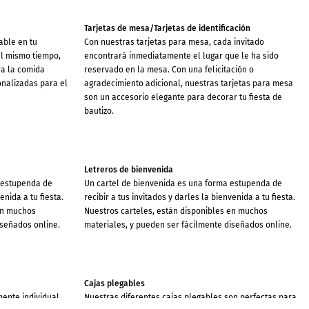
Tarjetas de mesa/Tarjetas de identificación
able en tu
Con nuestras tarjetas para mesa, cada invitado
al mismo tiempo,
encontrará inmediatamente el lugar que le ha sido
ra la comida
reservado en la mesa. Con una felicitación o
onalizadas para el
agradecimiento adicional, nuestras tarjetas para mesa
son un accesorio elegante para decorar tu fiesta de
bautizo.
Letreros de bienvenida
 estupenda de
Un cartel de bienvenida es una forma estupenda de
enida a tu fiesta.
recibir a tus invitados y darles la bienvenida a tu fiesta.
en muchos
Nuestros carteles, están disponibles en muchos
iseñados online.
materiales, y pueden ser fácilmente diseñados online.
Cajas plegables
ente individual
Nuestras diferentes cajas plegables son perfectas para