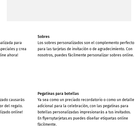
Sobres
nalizada para
Los sobres personalizados son el complemento perfecto
speciales y crea
para las tarjetas de invitación o de agradecimiento. Con
nline ahora!
nosotros, puedes fácilmente personalizar sobres online.
Pegatinas para botellas
izado causarás
Ya sea como un preciado recordatorio o como un detalle
r del regalo.
adicional para la celebración, con las pegatinas para
izado online!
botellas personalizadas impresionarás a tus invitados.
En flyersytarjetas.es puedes diseñar etiquetas online
fácilmente.