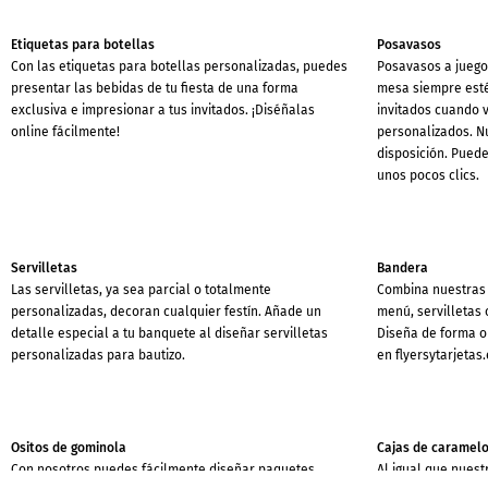
Etiquetas para botellas
Posavasos
Con las etiquetas para botellas personalizadas, puedes
Posavasos a juego 
presentar las bebidas de tu fiesta de una forma
mesa siempre esté
exclusiva e impresionar a tus invitados. ¡Diséñalas
invitados cuando 
online fácilmente!
personalizados. Nu
disposición. Puede
unos pocos clics.
Servilletas
Bandera
Las servilletas, ya sea parcial o totalmente
Combina nuestras 
personalizadas, decoran cualquier festín. Añade un
menú, servilletas 
detalle especial a tu banquete al diseñar servilletas
Diseña de forma o
personalizadas para bautizo.
en flyersytarjetas.
Ositos de gominola
Cajas de caramel
Con nosotros puedes fácilmente diseñar paquetes
Al igual que nuest