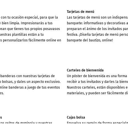
Tarjetas de menú
con tu ocasión especial, para que la
Las tarjetas de menú son un indispens
 bien limpia. Impresionarás a tus
banquete: informativas y decorativas 
vean que tienes tus propios posavasos
preparan el ánimo de los invitados pa
estras plantillas están a tu
festiva. ¡Diseña tarjetas de menú pers
s personalizarlos fácilmente online en
banquete del bautizo, online!
Carteles de bienvenida
banderas con nuestras tarjetas de
Un póster de bienvenida es una forma
o bolsas, y dales un aspecto exclusivo.
recibir a tus invitados y darles la bienv
nline banderas a juego de tus eventos
Nuestros carteles, están disponibles 
es.
materiales, y pueden ser fácilmente d
os
Cajas bolsa
ros ositos de gominola y nuestras
Envuelva su regalo de forma especialm