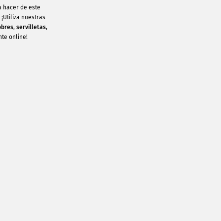
a hacer de este
¡Utiliza nuestras
obres
,
servilletas
,
te online!