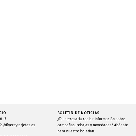
CIO
BOLETÍN DE NOTICIAS
48 17
¿Te interesaría recibir información sobre
fo@flyersytarjetas.es
campañas, rebajas y novedades? Abónate
para nuestro boletían.