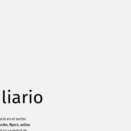
liario
cio en el sector
ación
,
flyers
,
sellos
gran variedad de