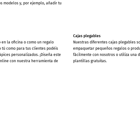
os modelos y, por ejemplo, añadir tu
Cajas plegables
 en la oficina o como un regalo
Nuestras diferentes cajas plegables s
 tú como para tus clientes podéis
empaquetar pequeños regalos o produ
 lápices personalizados. ¡Diseña este
fácilmente con nosotros o utiliza una 
online con nuestra herramienta de
plantillas gratuitas.
vistero / Carpetas para revistas
Botellas de agua
revistas dan el orden necesario en la
¿Quiere dejar una impresión duradera 
on adecuadas para almacenar revistas
Las botellas de agua impresas a medid
iza una de nuestras plantillas
son prácticas compañeras para reunio
 sencillamente carpetas para revistas
Haga que su marca sea visible: elegan
io diseño.
siempre al alcance de la mano.