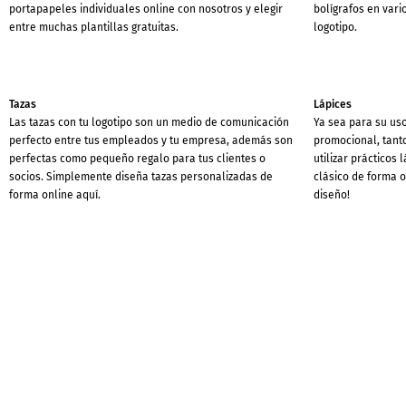
portapapeles individuales online con nosotros y elegir
bolígrafos en vari
entre muchas plantillas gratuitas.
logotipo.
Tazas
Lápices
Las tazas con tu logotipo son un medio de comunicación
Ya sea para su uso
perfecto entre tus empleados y tu empresa, además son
promocional, tanto
perfectas como pequeño regalo para tus clientes o
utilizar prácticos
socios. Simplemente diseña tazas personalizadas de
clásico de forma 
forma online aquí.
diseño!
Carpetas de documentos
Portarevistas / Re
Nuestras carpetas portadocumentos son especialmente
Las carpetas para 
adecuadas para el almacenamiento de documentos y
oficina. Además s
catálogos. Simplemente diseña carpetas de documentos
y documentos. Util
personalizadas online con nosotros y utiliza una de
gratuitas y diseña
nuestras numerosas plantillas gratuitas.
online con tu prop