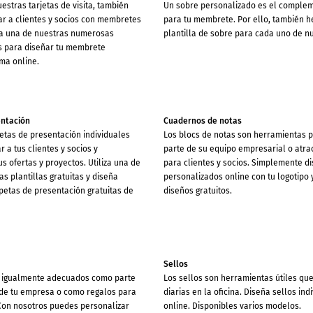
uestras tarjetas de visita, también
Un sobre personalizado es el complem
r a clientes y socios con membretes
para tu membrete. Por ello, también 
iza una de nuestras numerosas
plantilla de sobre para cada uno de n
as para diseñar tu membrete
ma online.
entación
Cuadernos de notas
etas de presentación individuales
Los blocs de notas son herramientas 
 a tus clientes y socios y
parte de su equipo empresarial o atra
s ofertas y proyectos. Utiliza una de
para clientes y socios. Simplemente 
 plantillas gratuitas y diseña
personalizados online con tu logotipo
petas de presentación gratuitas de
diseños gratuitos.
Sellos
n igualmente adecuados como parte
Los sellos son herramientas útiles que
de tu empresa o como regalos para
diarias en la oficina. Diseña sellos in
 Con nosotros puedes personalizar
online. Disponibles varios modelos.