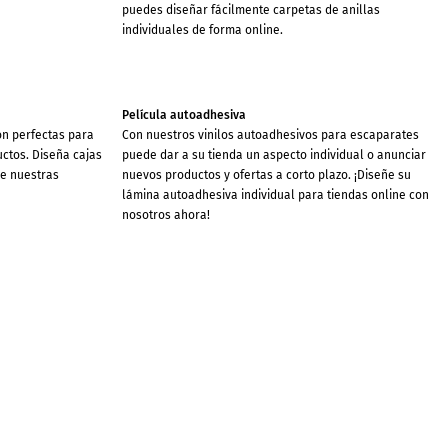
puedes diseñar fácilmente carpetas de anillas
individuales de forma online.
Película autoadhesiva
on perfectas para
Con nuestros vinilos autoadhesivos para escaparates
ctos. Diseña cajas
puede dar a su tienda un aspecto individual o anunciar
de nuestras
nuevos productos y ofertas a corto plazo. ¡Diseñe su
lámina autoadhesiva individual para tiendas online con
nosotros ahora!
Publicaciones en Facebook
en sus clientes?
Nuestras publicaciones en Facebook están
a con su logotipo
perfectamente adaptadas a esta red social. Sólo tienes
nes y eventos.
que crear tu post de Facebook online con nosotros y
te, destacada y
compartir el mensaje con tu familia, amigos y
seguidores.