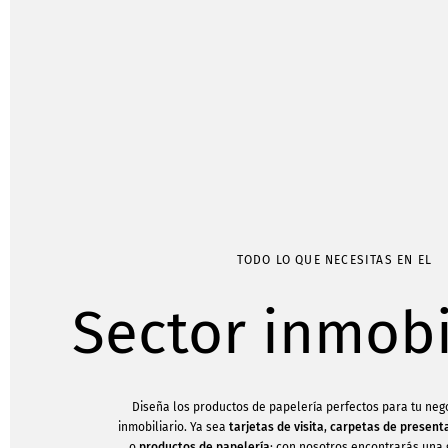
TODO LO QUE NECESITAS EN EL
Sector inmobi
Diseña los productos de papelería perfectos para tu nego
inmobiliario. Ya sea
tarjetas de visita
,
carpetas de present
o
productos de papelería
; con nosotros encontrarás una 