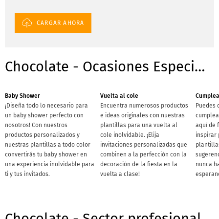
CARGAR AHORA
Chocolate - Ocasiones Especiales
Baby Shower
Vuelta al cole
Cumplea
¡Diseña todo lo necesario para
Encuentra numerosos productos
Puedes d
un baby shower perfecto con
e ideas originales con nuestras
cumplea
nosotros! Con nuestros
plantillas para una vuelta al
aquí de 
productos personalizados y
cole inolvidable. ¡Elija
inspirar
nuestras plantillas a todo color
invitaciones personalizadas que
plantill
convertirás tu baby shower en
combinen a la perfección con la
sugerenc
una experiencia inolvidable para
decoración de la fiesta en la
nunca ha
ti y tus invitados.
vuelta a clase!
esperan
Chocolate - Sector profesional