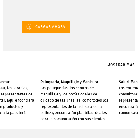
CARGAR AHORA
MOSTRAR MÁS
nestar
Peluquería, Maquillaje y Manicura
Salud, Men
tar, las terapias,
Las peluquerías, los centros de
Los entren
s representantes de
maquillaje y los profesionales del
consultore
star, aquí encontrará
cuidado de las uñas, así como todos los
representan
e productos y
representantes de la industria de la
encontrarán
ara la papelería
belleza, encontrarán plantillas ideales
comunicació
para la comunicación con sus clientes.