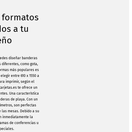
s formatos
os a tu
eño
puedes diseñar banderas
s diferentes, como gota,
 formas más populares es
elegir entre 610 x 1550 a
ara imprimir, según el
arjetas.es te ofrece un
entes. Una característica
nderas de playa. Con un
ímetros, son perfectas
e las mesas. Debido a su
an inmediatamente la
ramas de conferencias u
peciales.