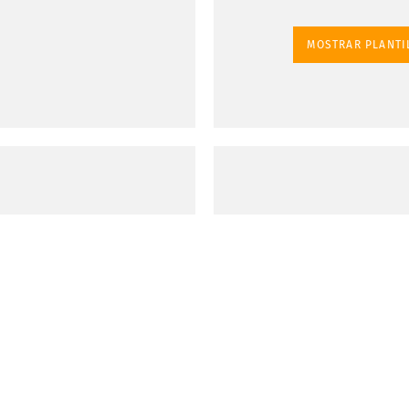
MOSTRAR PLANTI
s y colores
alidad para
erolas
mprime tela de bandera
 110 g / m2. La tela de la