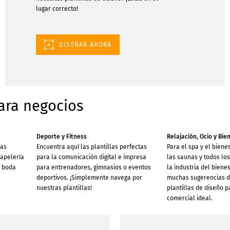
lugar correcto!
DISEÑAR AHORA
ara negocios
Deporte y Fitness
Relajación, Ocio y Bie
las
Encuentra aquí las plantillas perfectas
Para el spa y el bienes
papelería
para la comunicación digital e impresa
las saunas y todos lo
o boda
para entrenadores, gimnasios o eventos
la industria del biene
deportivos. ¡Simplemente navega por
muchas sugerencias d
nuestras plantillas!
plantillas de diseño p
comercial ideal.