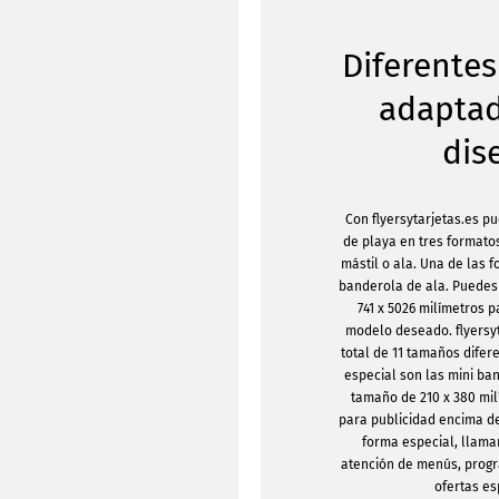
Diferente
adaptad
dis
Con flyersytarjetas.es 
de playa en tres formato
mástil o ala. Una de las
banderola de ala. Puedes 
741 x 5026 milímetros p
modelo deseado. flyersyt
total de 11 tamaños difer
especial son las mini ba
tamaño de 210 x 380 mil
para publicidad encima d
forma especial, llam
atención de menús, prog
ofertas es