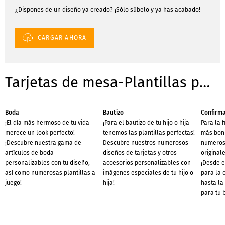
¿Dispones de un diseño ya creado? ¡Sólo súbelo y ya has acabado!
CARGAR AHORA
Tarjetas de mesa-Plantillas para ocasiones
Boda
Bautizo
Confirm
¡El día más hermoso de tu vida
¡Para el bautizo de tu hijo o hija
Para la 
merece un look perfecto!
tenemos las plantillas perfectas!
más boni
¡Descubre nuestra gama de
Descubre nuestros numerosos
numeros
artículos de boda
diseños de tarjetas y otros
originale
personalizables con tu diseño,
accesorios personalizables con
¡Desde e
así como numerosas plantillas a
imágenes especiales de tu hijo o
para la 
juego!
hija!
hasta la
para tu 