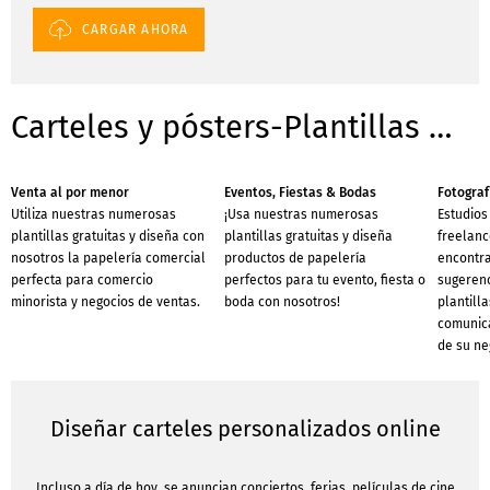
CARGAR AHORA
Carteles y pósters-Plantillas para negocios
Venta al por menor
Eventos, Fiestas & Bodas
Fotograf
Utiliza nuestras numerosas
¡Usa nuestras numerosas
Estudios
plantillas gratuitas y diseña con
plantillas gratuitas y diseña
freelance
nosotros la papelería comercial
productos de papelería
encontr
perfecta para comercio
perfectos para tu evento, fiesta o
sugerenc
minorista y negocios de ventas.
boda con nosotros!
plantill
comunica
de su neg
Diseñar carteles personalizados online
Incluso a día de hoy, se anuncian conciertos, ferias, películas de cine