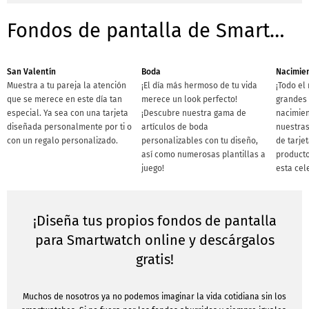
Fondos de pantalla de Smartwatches-Plantillas para ocasiones
San Valentín
Boda
Nacimie
Muestra a tu pareja la atención
¡El día más hermoso de tu vida
¡Todo el
que se merece en este día tan
merece un look perfecto!
grandes 
especial. Ya sea con una tarjeta
¡Descubre nuestra gama de
nacimien
diseñada personalmente por ti o
artículos de boda
nuestras
con un regalo personalizado.
personalizables con tu diseño,
de tarje
así como numerosas plantillas a
producto
juego!
esta cel
¡Diseña tus propios fondos de pantalla
para Smartwatch online y descárgalos
gratis!
Muchos de nosotros ya no podemos imaginar la vida cotidiana sin los