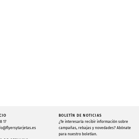
CIO
BOLETÍN DE NOTICIAS
48 17
¿Te interesaría recibir información sobre
fo@flyersytarjetas.es
campañas, rebajas y novedades? Abónate
para nuestro boletían.