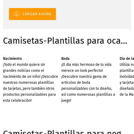
CARGAR AHORA
Camisetas-Plantillas para ocasiones
Nacimiento
Boda
Día de l
¡Todo el mundo quiere oír
¡El día más hermoso de tu vida
Utiliza 
grandes noticias como el
merece un look perfecto!
plantilla
nacimiento de un niño! ¡Descubre
¡Descubre nuestra gama de
inolvida
nuestras numerosas plantillas
artículos de boda
y tarjeta
de tarjetas, pero también otros
personalizables con tu diseño,
diseñada
productos personalizables para
así como numerosas plantillas a
de la Ma
esta celebración!
juego!
Camisetas-Plantillas para negocios