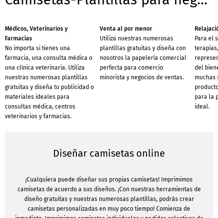
Médicos, Veterinarios y
Venta al por menor
Relajaci
Farmacias
Utiliza nuestras numerosas
Para el s
No importa si tienes una
plantillas gratuitas y diseña con
terapias
farmacia, una consulta médica o
nosotros la papelería comercial
represen
una clínica veterinaria. Utiliza
perfecta para comercio
del bien
nuestras numerosas plantillas
minorista y negocios de ventas.
muchas 
gratuitas y diseña tu publicidad o
producto
materiales ideales para
para la 
consultas médica, centros
ideal.
veterinarios y farmacias.
Diseñar camisetas online
¡Cualquiera puede diseñar sus propias camisetas! Imprimimos
camisetas de acuerdo a sus diseños. ¡Con nuestras herramientas de
diseño gratuitas y nuestras numerosas plantillas, podrás crear
camisetas personalizadas en muy poco tiempo! Comienza de