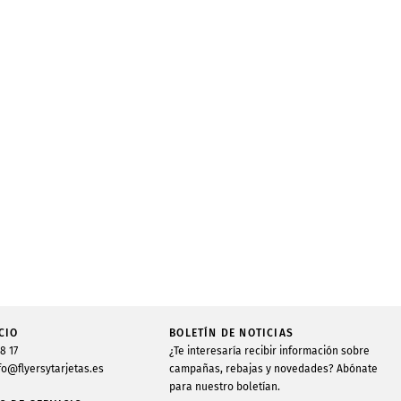
CIO
BOLETÍN DE NOTICIAS
48 17
¿Te interesaría recibir información sobre
fo@flyersytarjetas.es
campañas, rebajas y novedades? Abónate
para nuestro boletían.