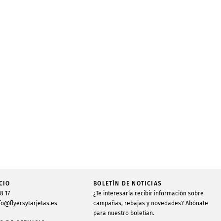
CIO
BOLETÍN DE NOTICIAS
48 17
¿Te interesaría recibir información sobre
fo@flyersytarjetas.es
campañas, rebajas y novedades? Abónate
para nuestro boletían.