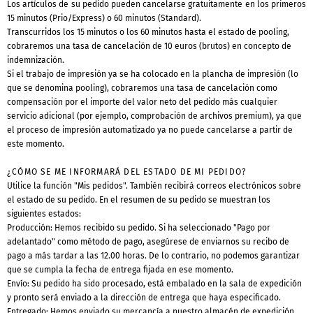
Los artículos de su pedido pueden cancelarse gratuitamente en los primeros
15 minutos (Prio/Express) o 60 minutos (Standard).
Transcurridos los 15 minutos o los 60 minutos hasta el estado de pooling,
cobraremos una tasa de cancelación de 10 euros (brutos) en concepto de
indemnización.
Si el trabajo de impresión ya se ha colocado en la plancha de impresión (lo
que se denomina pooling), cobraremos una tasa de cancelación como
compensación por el importe del valor neto del pedido más cualquier
servicio adicional (por ejemplo, comprobación de archivos premium), ya que
el proceso de impresión automatizado ya no puede cancelarse a partir de
este momento.
¿CÓMO SE ME INFORMARÁ DEL ESTADO DE MI PEDIDO?
Utilice la función "Mis pedidos". También recibirá correos electrónicos sobre
el estado de su pedido. En el resumen de su pedido se muestran los
siguientes estados:
Producción: Hemos recibido su pedido. Si ha seleccionado "Pago por
adelantado" como método de pago, asegúrese de enviarnos su recibo de
pago a más tardar a las 12.00 horas. De lo contrario, no podemos garantizar
que se cumpla la fecha de entrega fijada en ese momento.
Envío: Su pedido ha sido procesado, está embalado en la sala de expedición
y pronto será enviado a la dirección de entrega que haya especificado.
Entregado: Hemos enviado su mercancía a nuestro almacén de expedición.