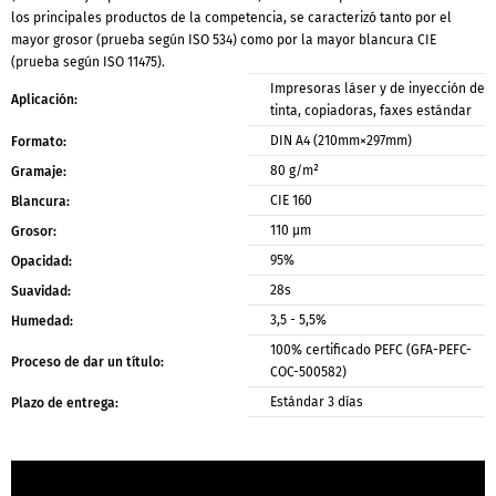
los principales productos de la competencia, se caracterizó tanto por el
mayor grosor (prueba según ISO 534) como por la mayor blancura CIE
(prueba según ISO 11475).
Impresoras láser y de inyección de
Aplicación:
tinta, copiadoras, faxes estándar
DIN A4 (210mm×297mm)
Formato:
80 g/m²
Gramaje:
CIE 160
Blancura:
110 μm
Grosor:
95%
Opacidad:
28s
Suavidad:
3,5 - 5,5%
Humedad:
100% certificado PEFC (GFA-PEFC-
Proceso de dar un título:
COC-500582)
Estándar 3 días
Plazo de entrega: