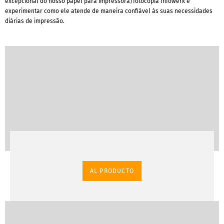
excepcional do nosso papel para impressora/fotocópia Infowerk e
experimentar como ele atende de maneira confiável às suas necessidades
diárias de impressão.
AL PRODUCTO