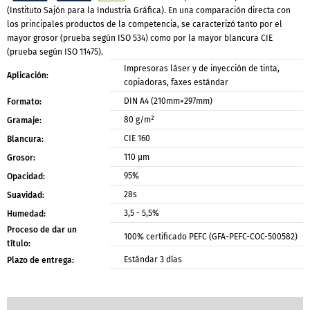
(Instituto Sajón para la Industria Gráfica). En una comparación directa con
los principales productos de la competencia, se caracterizó tanto por el
mayor grosor (prueba según ISO 534) como por la mayor blancura CIE
(prueba según ISO 11475).
Impresoras láser y de inyección de tinta,
Aplicación:
copiadoras, faxes estándar
DIN A4 (210mm×297mm)
Formato:
80 g/m²
Gramaje:
CIE 160
Blancura:
110 μm
Grosor:
95%
Opacidad:
28s
Suavidad:
3,5 - 5,5%
Humedad:
Proceso de dar un
100% certificado PEFC (GFA-PEFC-COC-500582)
título:
Estándar 3 días
Plazo de entrega: