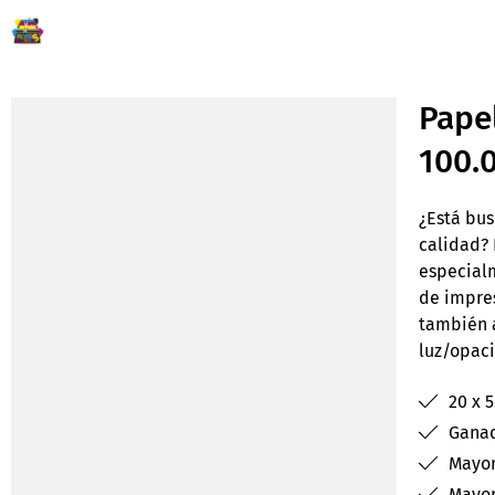
Pape
100.
¿Está bus
calidad? 
especialm
de impres
también a
luz/opac
20 x 
Ganad
Mayor
Mayor