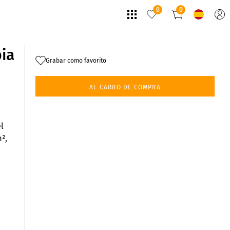
0
0
pia
Grabar como favorito
AL CARRO DE COMPRA
l
²,