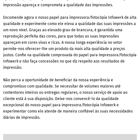
impressão apareça e comprometa a qualidade das impressões.
Encomende agora o nosso papel para impressora/fotocópia Infowerk de alta
qualidade e experimente como ele eleva a qualidade das suas impressões a
um novo nível. Graças ao elevado grau de brancura, é garantida uma
reprodução perfeita das cores, para que todas as suas impressões
apareçam em cores vivas e ricas. A nossa longa experiência no setor
permite-nos oferecer-lhe um produto da mais alta qualidade a preços
justos. Confie na qualidade comprovada do papel para impressora/fotocópia
Infowerk e não faça concessões no que diz respeito aos resultados de
impressão.
Não perca a oportunidade de beneficiar da nossa experiência e
compromisso com qualidade. Se necessitar de volumes maiores até
contentores inteiros ou entregas regulares, o nosso serviço de apoio ao
cliente está à sua disposição. Deixe-nos convencê-lo da qualidade
excepcional do nosso papel para impressora/fotocópia Infowerk e
experimentar como ele atende de maneira confiável às suas necessidades
diárias de impressão.