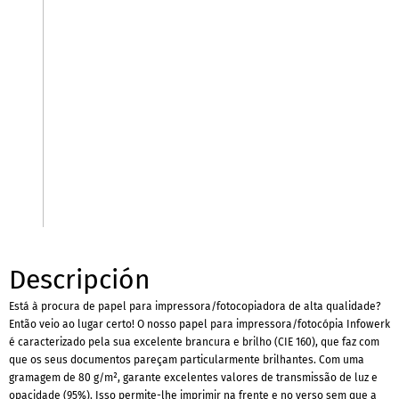
Descripción
Está à procura de papel para impressora/fotocopiadora de alta qualidade?
Então veio ao lugar certo! O nosso papel para impressora/fotocópia Infowerk
é caracterizado pela sua excelente brancura e brilho (CIE 160), que faz com
que os seus documentos pareçam particularmente brilhantes. Com uma
gramagem de 80 g/m², garante excelentes valores de transmissão de luz e
opacidade (95%). Isso permite-lhe imprimir na frente e no verso sem que a