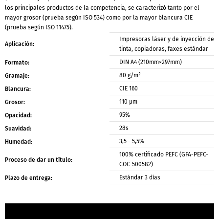
los principales productos de la competencia, se caracterizó tanto por el
mayor grosor (prueba según ISO 534) como por la mayor blancura CIE
(prueba según ISO 11475).
Impresoras láser y de inyección de
Aplicación:
tinta, copiadoras, faxes estándar
DIN A4 (210mm×297mm)
Formato:
80 g/m²
Gramaje:
CIE 160
Blancura:
110 μm
Grosor:
95%
Opacidad:
28s
Suavidad:
3,5 - 5,5%
Humedad:
100% certificado PEFC (GFA-PEFC-
Proceso de dar un título:
COC-500582)
Estándar 3 días
Plazo de entrega: