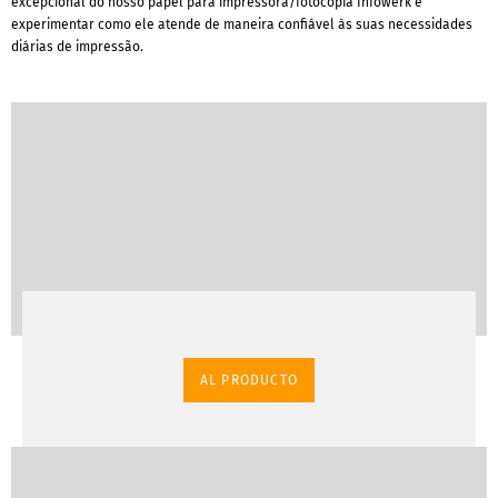
excepcional do nosso papel para impressora/fotocópia Infowerk e
experimentar como ele atende de maneira confiável às suas necessidades
diárias de impressão.
AL PRODUCTO