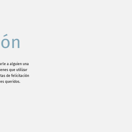
ión
arle a alguien una
enes que utilizar
tas de felicitación
res queridos.