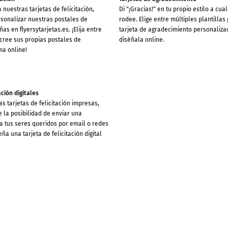
 nuestras tarjetas de felicitación,
Di "¡Gracias!" en tu propio estilo a cua
sonalizar nuestras postales de
rodee. Elige entre múltiples plantillas
ñas en flyersytarjetas.es. ¡Elija entre
tarjeta de agradecimiento personaliz
cree sus propias postales de
diséñala online.
ma online!
ación digitales
 tarjetas de felicitación impresas,
 la posibilidad de enviar una
l a tus seres queridos por email o redes
eña una tarjeta de felicitación digital