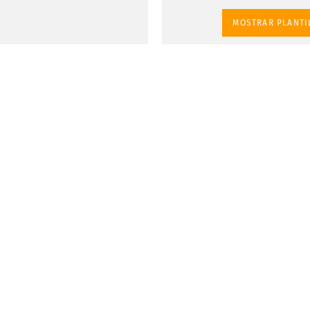
MOSTRAR PLANTI
lexible del
acias a la
n en CMYK
us presentaciones, sólo