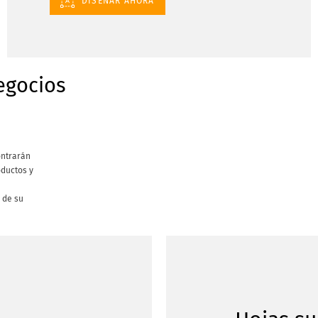
DISEÑAR AHORA
egocios
ontrarán
ductos y
 de su