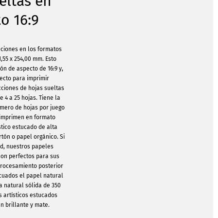
eltas en
o 16:9
ciones en los formatos
1,55 x 254,00 mm. Esto
ón de aspecto de 16:9 y,
fecto para imprimir
cciones de hojas sueltas
 4 a 25 hojas. Tiene la
mero de hojas por juego
e imprimen en formato
stico estucado de alta
rtón o papel orgánico. Si
ad, nuestros papeles
son perfectos para sus
procesamiento posterior
cuados el papel natural
na natural sólida de 350
s artísticos estucados
n brillante y mate.