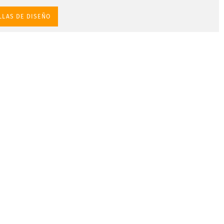
LLAS DE DISEÑO
Diseñar sus propias
presentaciones en
línea es un juego de
niños
Ya sea para presentar un nuevo producto a la