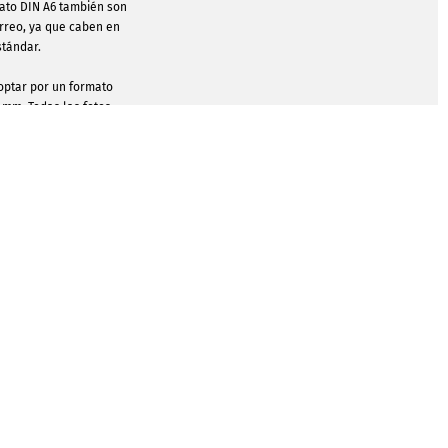
mato DIN A6 también son
orreo, ya que caben en
stándar.
optar por un formato
 mm. Todas las fotos
n crearse igualmente
 y las cuatro caras son
 conmemorativa puede
e en el anverso y el
rso.
LLAS DE DISEÑO
 dignos sin