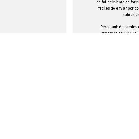
de fallecimiento en for
fáciles de enviar por c
sobres e
Pero también puedes 
cuadrado de 148 x 148
conmemorativas puede
como tarjetas plegadas,
editables. Cada foto
diseñarse e imprimirs
reve
MOSTRAR PLANTI
e crear recordatorios de funeral