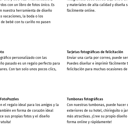
dos con un libro de fotos único. Es
y materiales de alta calidad y diseña 
con nuestra herramienta de diseño
fácilmente online.
as vacaciones, la boda o los
 de bebé con tu cariño no pasen
oto
Tarjetas fotográficas de felicitación
gráfico personalizado con las
Enviar una carta por correo, puede se
año pasado es un regalo perfecto para
Puedes diseñar e imprimir fácilmente t
iares. Con tan solo unos pocos clics,
felicitación para muchas ocasiones de
 FotoPuzzles
Tumbonas fotográficas
n el regalo ideal para los amigos y la
Con nuestras tumbonas, puede hacer 
también en forma de corazón ideal
exteriores de su hotel, chiringuito o j
ice sus propias fotos y el diseño
más atractivas. ¡Cree su propio diseñ
ratuita!
forma online y rápidamente!