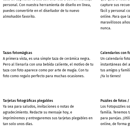
personal. Con nuestra herramienta de diseño en línea,
capture sus recuer
puedes convertirte en el diseñador de tu nuevo
fácil y personal 
almohadón favorito.
online. Para que l
maravillosos años
nunca.
Tazas fotomágicas
Calendarios con f
A primera vista, es una simple taza de cerámica negra.
Un calendario foto
Pero al llenarla con una bebida caliente, el motivo de tu
instantáneas del 
taza con foto aparece como por arte de magia. Con tu
tus amigos y famil
foto como regalo perfecto para muchas ocasiones.
¡Ya lo tienes!
Tarjetas fotográficas plegables
Puzzles de fotos /
Ya sea para saludos, invitaciones o notas de
Los Fotopuzzles so
agradecimiento. Redacte su mensaje hoy, e
familia. Tenemos 
imprimiremos y entregaremos sus tarjetas plegables en
para parejas. ¡Util
tan solo unos días.
online, de forma g