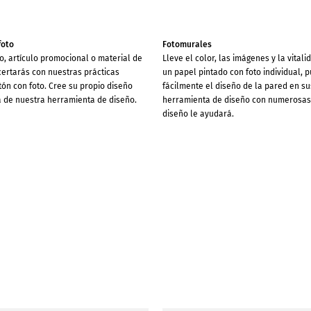
foto
Fotomurales
o, artículo promocional o material de
Lleve el color, las imágenes y la vitali
certarás con nuestras prácticas
un papel pintado con foto individual,
tón con foto. Cree su propio diseño
fácilmente el diseño de la pared en s
a de nuestra herramienta de diseño.
herramienta de diseño con numerosas 
diseño le ayudará.