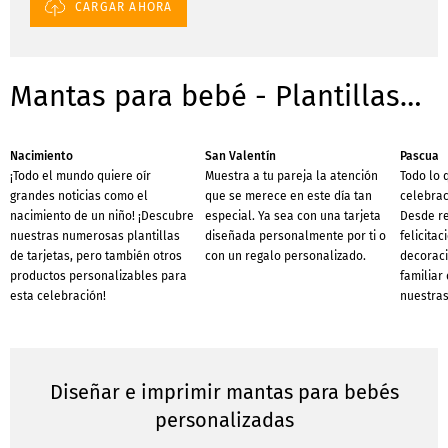
CARGAR AHORA
Mantas para bebé - Plantillas para ocasiones
Nacimiento
San Valentín
Pascua
¡Todo el mundo quiere oír
Muestra a tu pareja la atención
Todo lo 
grandes noticias como el
que se merece en este día tan
celebrac
nacimiento de un niño! ¡Descubre
especial. Ya sea con una tarjeta
Desde re
nuestras numerosas plantillas
diseñada personalmente por ti o
felicitac
de tarjetas, pero también otros
con un regalo personalizado.
decoraci
productos personalizables para
familiar
esta celebración!
nuestras
Diseñar e imprimir mantas para bebés
personalizadas