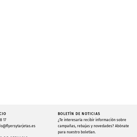
CIO
BOLETÍN DE NOTICIAS
48 17
¿Te interesaría recibir información sobre
fo@flyersytarjetas.es
campañas, rebajas y novedades? Abónate
para nuestro boletían.