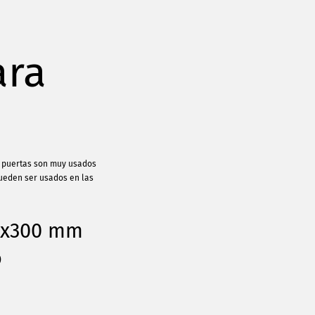
ara
as puertas son muy usados
pueden ser usados en las
00x300 mm
o