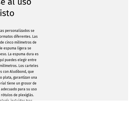
e al uso
isto
tas personalizados se
formatos diferentes. Las
de cinco milímetros de
 de espuma ligera se
 peso. La espuma dura es
quí puedes elegir entre
 milímetros. Los carteles
os con Aludibond, que
o plata, garantizan una
erial tiene un grosor de
an adecuado para su uso
 rótulos de plexiglás.
legir, incluidos tres
desde un práctico 148 x
impresionante DIN A0 de
ras la impresión, podemos
s si lo deseas y, por
jero. Esto hace que el