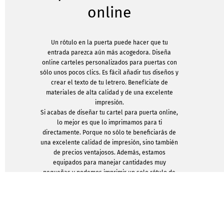
online
Un rótulo en la puerta puede hacer que tu
entrada parezca aún más acogedora. Diseña
online carteles personalizados para puertas con
sólo unos pocos clics. Es fácil añadir tus diseños y
crear el texto de tu letrero. Benefíciate de
materiales de alta calidad y de una excelente
impresión.
Si acabas de diseñar tu cartel para puerta online,
lo mejor es que lo imprimamos para ti
directamente. Porque no sólo te beneficiarás de
una excelente calidad de impresión, sino también
de precios ventajosos. Además, estamos
equipados para manejar cantidades muy
pequeñas y podemos imprimir un solo rótulo de
puerta para ti si lo solicitas. Unas condiciones
perfectas para dar rienda suelta a tu creatividad
y embellecer tu propia casa, oficina o consultorio.
Si quieres equipar varios accesos, por ejemplo en
un edificio comercial, con los carteles para