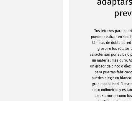
adaptars
prev
Tus letreros para puer
pueden realizar en seis 
láminas de doble pared 
grosor o los rótulos
caracterizan por su bajo
un material más duro. A
un grosor de cinco o diez
para puertas fabricad
puedes elegir en blanco 
gran estabilidad. El mat
cinco milímetros y es t
en exteriores como los
Hay 14 formatos para e
cuadrados. El tamaño va 
148 milímetros hasta un 
841 x 1.189 milímetros. T
redondear las esquina
ejemplo, añadir un agu