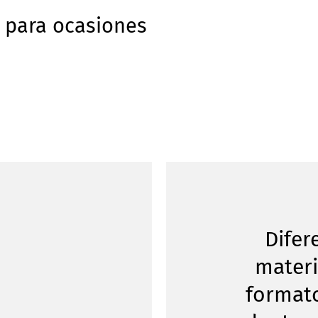
s para ocasiones
Difer
materi
format