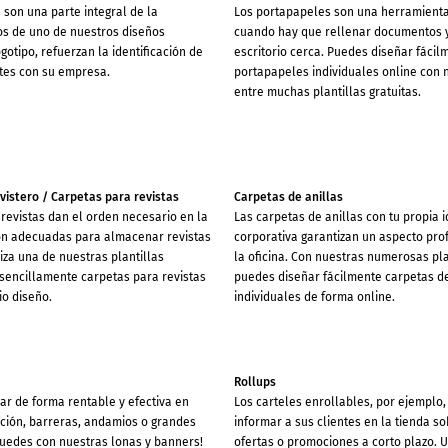
 son una parte integral de la
Los portapapeles son una herramient
tos de uno de nuestros diseños
cuando hay que rellenar documentos 
ogotipo, refuerzan la identificación de
escritorio cerca. Puedes diseñar fácil
tes con su empresa.
portapapeles individuales online con n
entre muchas plantillas gratuitas.
vistero / Carpetas para revistas
Carpetas de anillas
revistas dan el orden necesario en la
Las carpetas de anillas con tu propia 
on adecuadas para almacenar revistas
corporativa garantizan un aspecto prof
iza una de nuestras plantillas
la oficina. Con nuestras numerosas plan
 sencillamente carpetas para revistas
puedes diseñar fácilmente carpetas de
io diseño.
individuales de forma online.
Rollups
ar de forma rentable y efectiva en
Los carteles enrollables, por ejemplo,
cción, barreras, andamios o grandes
informar a sus clientes en la tienda s
uedes con nuestras lonas y banners!
ofertas o promociones a corto plazo. U